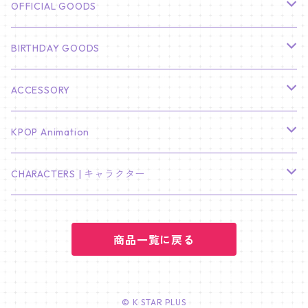
CHA EUN WOO
BTS
カレンダー
OFFICIAL GOODS
HYUNBIN
JIN
壁掛けカレンダー
SEVENTEEN
フォトカードセット(60枚入り)
LIGHT STICK
BIRTHDAY GOODS
KIM SOO HYUN
J-HOPE
ミニ壁掛けカレンダー
S.COUPS
Light Stick Pouch
Stray Kids
韓国語単語カード
BT21
01/01 WINTER
ACCESSORY
LEE JONG SUK
RM
卓上カレンダー
ジョンハン
バンチャン
TXT
プレミアム写真集
Stray Kids
01/16 SEUNGKWAN
PIERCE
KPOP Animation
LEE JOON GI
SUGA
ミニ卓上カレンダー
ジョシュア
リノ
ヨンジュン
MANIAC ENCORE
ENHYPEN
ステッカー&粘着メモ紙セット
SKZOO
02/01 DOYOUNG
EARRING
KPop Demon Hunters
CHARACTERS | キャラクター
NAM JOO HYUK
JIMIN
ジュン
チャンビン
スビン
PILOT : FOR ★★★★★
HEESEUNG
"SKZ TOY WORLD"
ASTRO
パノラマポスター
NewJeans
02/01 JIHYO
NECKLACE
ハローキティ｜Hello kitty
PARK BO GUM
商品一覧に戻る
V
ホシ
スンミン
ボムギュ
5-STAR Seoul Special
JAY
SKZ'S MAGIC SCHOOL
MJ
NewJeans
キャンバスフレーム
LE SSERAFIM
02/03 REI
BRACELET
マイメロディ My Melody
PARK SEO JUN
JUNGKOOK
ウォヌ
ハン
テヒョン
"SKZ TOY WORLD"
JAKE
JINJIN
ミンジ
A2 Size (42 × 59.4 cm)
FLAME RISES
LE SSERAFIM
人生4カットフォト
IVE
02/05 TAEHYUN
RING
© K STAR PLUS