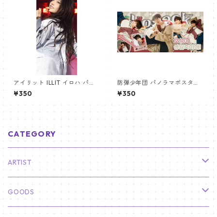
アイリット ILLIT イロハ パノ
防弾少年団 パノラマポスター
ラマポスター (IROHA Poster)
(BTS Poster) 700*330mm
¥350
¥350
700*330mm 【iroha_01】
【ジェイホープ J-HOPE-26】
CATEGORY
ARTIST
俳優
GOODS