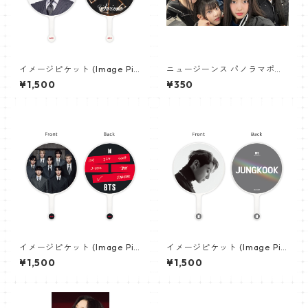
イメージピケット (Image Pic
ニュージーンス パノラマポス
ket) うちわ - ジミン(JIMIN-1
ター (Newjeans Panorama P
¥1,500
¥350
5)
oster) 700*330mm 【newj
eans-01】
イメージピケット (Image Pic
イメージピケット (Image Pic
ket) うちわ - 防弾少年団 (BTS
ket) うちわ - ジョングク (JU
¥1,500
¥1,500
_10)
NGKOOK_08)