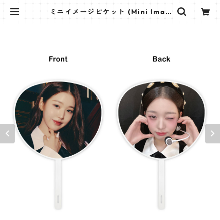
ミニイメージピケット (Mini Imag
e Picket) うちわ - ウォニョン(WO
NYONG-02) | K STAR PLUS