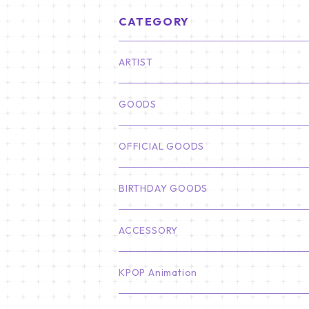
CATEGORY
ARTIST
俳優
GOODS
CHA EUN WOO
BTS
カレンダー
OFFICIAL GOODS
HYUNBIN
JIN
壁掛けカレンダー
SEVENTEEN
フォトカードセット(60枚入り)
LIGHT STICK
BIRTHDAY GOODS
KIM SOO HYUN
J-HOPE
ミニ壁掛けカレンダー
S.COUPS
Light Stick Pouch
Stray Kids
韓国語単語カード
BT21
01/01 WINTER
ACCESSORY
LEE JONG SUK
RM
卓上カレンダー
ジョンハン
バンチャン
TXT
プレミアム写真集
Stray Kids
01/16 SEUNGKWAN
PIERCE
KPOP Animation
LEE JOON GI
SUGA
ミニ卓上カレンダー
ジョシュア
リノ