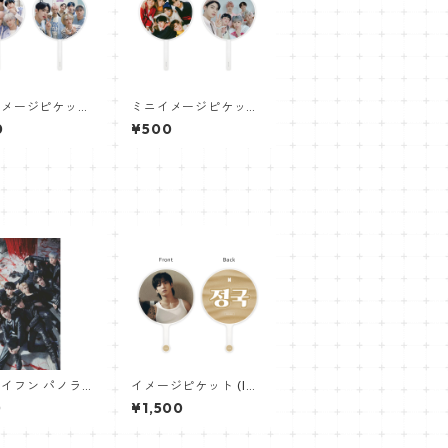
イメージピケット
ミニイメージピケット
 Image Picket)
(Mini Image Picket)
0
¥500
- ASTRO アス
うちわ - ASTRO アス
3(astro-03)
トロ 02(astro-02)
イフン パノラマ
イメージピケット (Im
 (ENHYPEN P
age Picket) うちわ -
0
¥1,500
r) 700*330mm
ジョングク (JUNGKO
ypen_03】
OK_17)