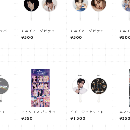
ラマポス
ミニイメージピケット
ミニイメージピケット
ミニ
oo Po
(Mini Image Picket)
(Mini Image Picket)
(Mini
¥500
¥500
¥50
0mm
うちわ - ASTRO チャ
うちわ - ASTRO チャ
うちわ 
11】
ウヌ 03(chaeunwoo-
ウヌ 02(chaeunwoo-
トロ 0
03)
02)
(Im
トゥワイス パノラマポ
イメージピケット (Im
エンハ
ちわ -
スター (TWICE Poste
age Picket) うちわ -
ポスター
¥350
¥1,500
¥35
NGKO
r) 700*330mm 【Tw
ジン (JIN-17)
oste
ice-03】
【Enh