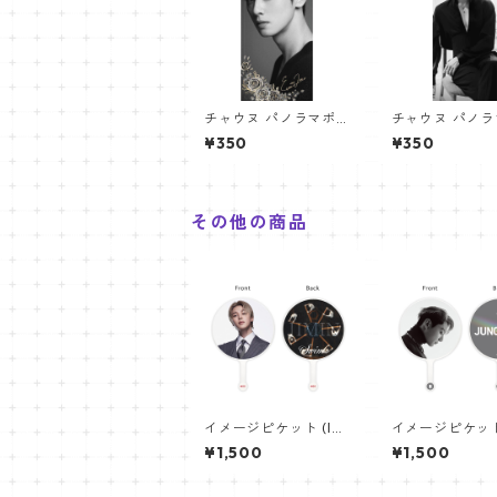
チャウヌ パノラマポス
チャウヌ パノ
ター (Cha EunWoo Po
ター (Cha EunW
¥350
¥350
ster) 700*330mm
ster) 700*33
【chaeunmoo-05】
【chaeunmoo-
その他の商品
イメージピケット (Im
イメージピケット 
age Picket) うちわ -
age Picket) う
¥1,500
¥1,500
ジミン(JIMIN-15)
ジョングク (JU
OK_08)