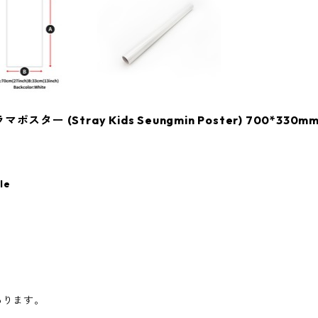
ー (Stray Kids Seungmin Poster) 700*330mm
le
あります。