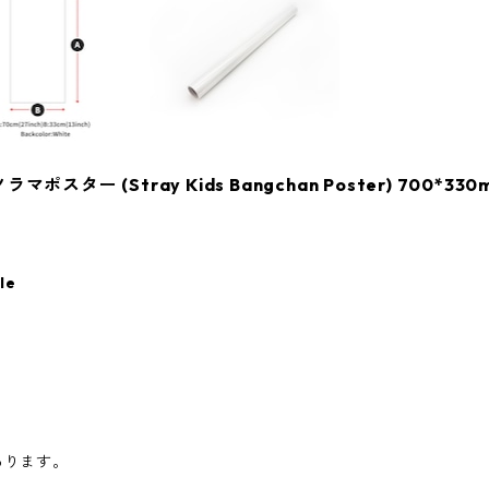
ター (Stray Kids Bangchan Poster) 700*330m
le
あります。