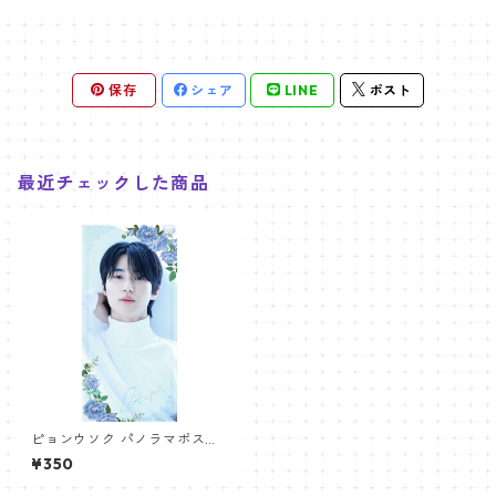
保存
シェア
LINE
ポスト
最近チェックした商品
ピョンウソク パノラマポスタ
ー (BYEON WOOSEOK Poste
¥350
r) 700*330mm 【Byeonwoo
seok_01】