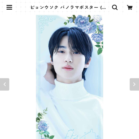
ピョンウソク パノラマポスター (BY
EON WOOSEOK Poster) 700*3
30mm 【Byeonwooseok_01】 |
K STAR PLUS