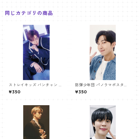
同じカテゴリの商品
ストレイキッズ バンチャン パ
防弾少年団 パノラマポスター
ノラマポスター (Stray Kids B
(BTS Poster) 700*330mm
¥350
¥350
angchan Poster) 700*330
【アールエム RM-14】
mm 【bangchan-10】