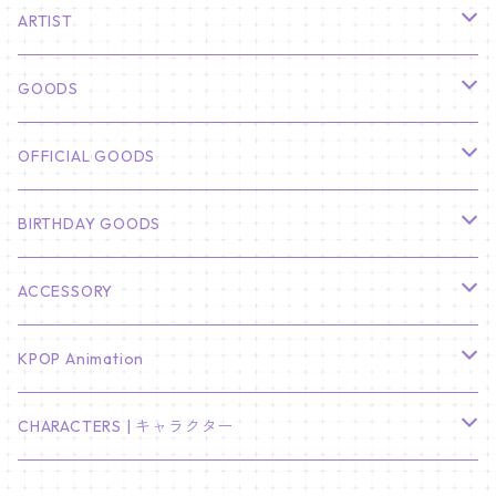
ARTIST
俳優
GOODS
CHA EUN WOO
BTS
カレンダー
OFFICIAL GOODS
HYUNBIN
JIN
壁掛けカレンダー
SEVENTEEN
フォトカードセット(60枚入り)
LIGHT STICK
BIRTHDAY GOODS
KIM SOO HYUN
J-HOPE
ミニ壁掛けカレンダー
S.COUPS
Light Stick Pouch
Stray Kids
韓国語単語カード
BT21
01/01 WINTER
ACCESSORY
LEE JONG SUK
RM
卓上カレンダー
ジョンハン
バンチャン
TXT
プレミアム写真集
Stray Kids
01/16 SEUNGKWAN
PIERCE
KPOP Animation
LEE JOON GI
SUGA
ミニ卓上カレンダー
ジョシュア
リノ
ヨンジュン
MANIAC ENCORE
ENHYPEN
ステッカー&粘着メモ紙セット
SKZOO
02/01 DOYOUNG
EARRING
KPop Demon Hunters
CHARACTERS | キャラクター
NAM JOO HYUK
JIMIN
ジュン
チャンビン
スビン
PILOT : FOR ★★★★★
HEESEUNG
"SKZ TOY WORLD"
ASTRO
パノラマポスター
NewJeans
02/01 JIHYO
NECKLACE
ハローキティ｜Hello kitty