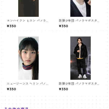
エンハイフン ヒスン パノラマ
防弾少年団 パノラマポスター
ポスター (ENHYPEN HEESEU
(BTS Poster) 700*330mm
¥350
¥350
NG Poster) 700*330mm
【ジミン Jimin-27】
【heeseung_01】
ニュージーンス ヘリン パノラ
防弾少年団 パノラマポスター
マポスター (Newjeans Haeri
(BTS Poster) 700*330mm
¥350
¥350
n Poster) 700*330mm 【ha
【ジミン Jimin-08】
erin-01】