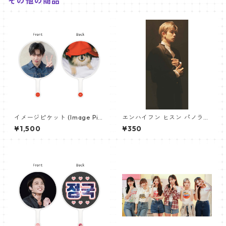
その他の商品
イメージピケット (Image Pic
エンハイフン ヒスン パノラマ
ket) うちわ - ヴィ (V_20)
ポスター (ENHYPEN HEESEU
¥1,500
¥350
NG Poster) 700*330mm
【heeseung_01】