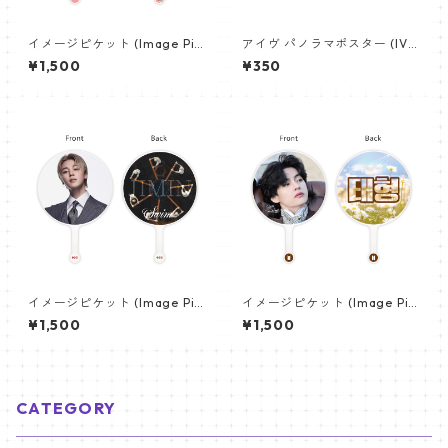
イメージピケット (Image Pic
アイヴ パノラマポスター (IVE
ket) うちわ - ジョングク (JU
Poster) 700*330mm 【IVE-
¥1,500
¥350
NGKOOK_09)
02】
イメージピケット (Image Pic
イメージピケット (Image Pic
ket) うちわ - ジミン(JIMIN-1
ket) うちわ - ヴィ (V_14)
¥1,500
¥1,500
5)
CATEGORY