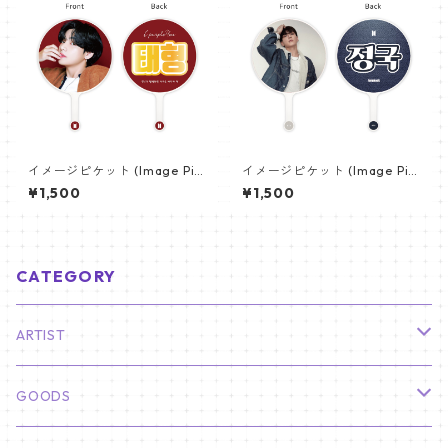
イメージピケット (Image Pic
イメージピケット (Image Pic
ket) うちわ - ヴィ (V_02)
ket) うちわ - ジョングク (JU
¥1,500
¥1,500
NGKOOK_20)
CATEGORY
ARTIST
俳優
GOODS