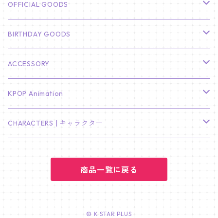
CHA EUN WOO
BTS
カレンダー
OFFICIAL GOODS
HYUNBIN
JIN
壁掛けカレンダー
SEVENTEEN
フォトカードセット(60枚入り)
LIGHT STICK
BIRTHDAY GOODS
KIM SOO HYUN
J-HOPE
ミニ壁掛けカレンダー
S.COUPS
Light Stick Pouch
Stray Kids
韓国語単語カード
BT21
01/01 WINTER
ACCESSORY
LEE JONG SUK
RM
卓上カレンダー
ジョンハン
バンチャン
TXT
プレミアム写真集
Stray Kids
01/16 SEUNGKWAN
PIERCE
KPOP Animation
LEE JOON GI
SUGA
ミニ卓上カレンダー
ジョシュア
リノ
ヨンジュン
MANIAC ENCORE
ENHYPEN
ステッカー&粘着メモ紙セット
SKZOO
02/01 DOYOUNG
EARRING
KPop Demon Hunters
CHARACTERS | キャラクター
NAM JOO HYUK
JIMIN
ジュン
チャンビン
スビン
PILOT : FOR ★★★★★
HEESEUNG
"SKZ TOY WORLD"
ASTRO
パノラマポスター
NewJeans
02/01 JIHYO
NECKLACE
ハローキティ｜Hello kitty
PARK BO GUM
商品一覧に戻る
V
ホシ
スンミン
ボムギュ
5-STAR Seoul Special
JAY
SKZ'S MAGIC SCHOOL
MJ
NewJeans
キャンバスフレーム
LE SSERAFIM
02/03 REI
BRACELET
マイメロディ My Melody
PARK SEO JUN
JUNGKOOK
ウォヌ
ハン
テヒョン
"SKZ TOY WORLD"
JAKE
JINJIN
ミンジ
A2 Size (42 × 59.4 cm)
FLAME RISES
LE SSERAFIM
人生4カットフォト
IVE
02/05 TAEHYUN
RING
© K STAR PLUS