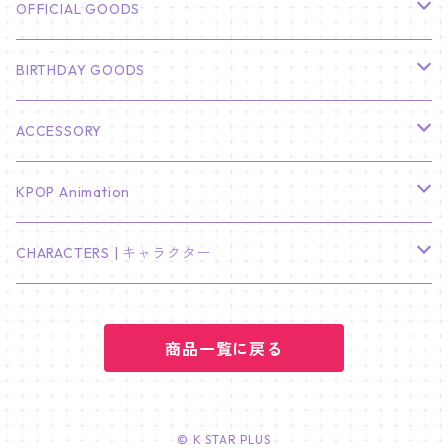
CHA EUN WOO
BTS
カレンダー
OFFICIAL GOODS
HYUNBIN
JIN
壁掛けカレンダー
SEVENTEEN
フォトカードセット(60枚入り)
LIGHT STICK
BIRTHDAY GOODS
KIM SOO HYUN
J-HOPE
ミニ壁掛けカレンダー
S.COUPS
Light Stick Pouch
Stray Kids
韓国語単語カード
BT21
01/01 WINTER
ACCESSORY
LEE JONG SUK
RM
卓上カレンダー
ジョンハン
バンチャン
TXT
プレミアム写真集
Stray Kids
01/16 SEUNGKWAN
PIERCE
KPOP Animation
LEE JOON GI
SUGA
ミニ卓上カレンダー
ジョシュア
リノ
ヨンジュン
MANIAC ENCORE
ENHYPEN
ステッカー&粘着メモ紙セット
SKZOO
02/01 DOYOUNG
EARRING
KPop Demon Hunters
CHARACTERS | キャラクター
NAM JOO HYUK
JIMIN
ジュン
チャンビン
スビン
PILOT : FOR ★★★★★
HEESEUNG
"SKZ TOY WORLD"
ASTRO
パノラマポスター
NewJeans
02/01 JIHYO
NECKLACE
ハローキティ｜Hello kitty
PARK BO GUM
商品一覧に戻る
V
ホシ
スンミン
ボムギュ
5-STAR Seoul Special
JAY
SKZ'S MAGIC SCHOOL
MJ
NewJeans
キャンバスフレーム
LE SSERAFIM
02/03 REI
BRACELET
マイメロディ My Melody
PARK SEO JUN
JUNGKOOK
ウォヌ
ハン
テヒョン
"SKZ TOY WORLD"
JAKE
JINJIN
ミンジ
A2 Size (42 × 59.4 cm)
FLAME RISES
LE SSERAFIM
人生4カットフォト
IVE
02/05 TAEHYUN
RING
© K STAR PLUS