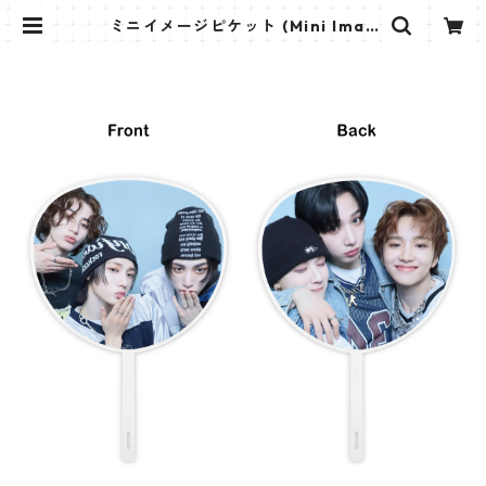
ミニイメージピケット (Mini Imag
e Picket) うちわ - BOYNEXTDO
OR ボネクド (BND 03) | K STAR P
LUS