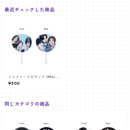
最近チェックした商品
ミニイメージピケット (Mini I
mage Picket) うちわ - BOYN
¥500
EXTDOOR ボネクド (BND 0
3)
同じカテゴリの商品