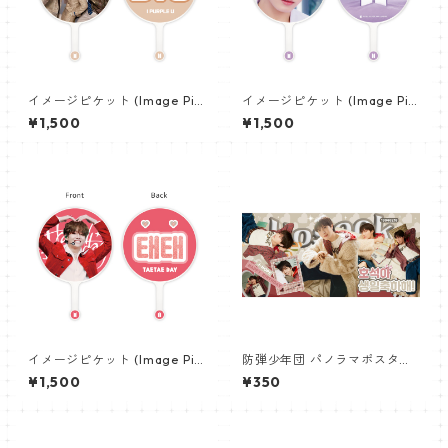
イメージピケット (Image Pic
イメージピケット (Image Pic
ket) うちわ - 防弾少年団 (BTS
ket) うちわ - ジョングク (JU
¥1,500
¥1,500
_05)
NGKOOK_07)
イメージピケット (Image Pic
防弾少年団 パノラマポスター
ket) うちわ - ヴィ (V_04)
(BTS Poster) 700*330mm
¥1,500
¥350
【ジェイホープ J-HOPE-26】