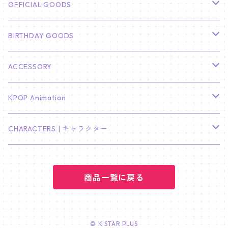
CHA EUN WOO
BTS
カレンダー
OFFICIAL GOODS
HYUNBIN
JIN
壁掛けカレンダー
SEVENTEEN
フォトカードセット(60枚入り)
LIGHT STICK
BIRTHDAY GOODS
KIM SOO HYUN
J-HOPE
ミニ壁掛けカレンダー
S.COUPS
Light Stick Pouch
Stray Kids
韓国語単語カード
BT21
01/01 WINTER
ACCESSORY
LEE JONG SUK
RM
卓上カレンダー
ジョンハン
バンチャン
TXT
プレミアム写真集
Stray Kids
01/16 SEUNGKWAN
PIERCE
KPOP Animation
LEE JOON GI
SUGA
ミニ卓上カレンダー
ジョシュア
リノ
ヨンジュン
MANIAC ENCORE
ENHYPEN
ステッカー&粘着メモ紙セット
SKZOO
02/01 DOYOUNG
EARRING
KPop Demon Hunters
CHARACTERS | キャラクター
NAM JOO HYUK
JIMIN
ジュン
チャンビン
スビン
PILOT : FOR ★★★★★
HEESEUNG
"SKZ TOY WORLD"
ASTRO
パノラマポスター
NewJeans
02/01 JIHYO
NECKLACE
ハローキティ｜Hello kitty
PARK BO GUM
商品一覧に戻る
V
ホシ
スンミン
ボムギュ
5-STAR Seoul Special
JAY
SKZ'S MAGIC SCHOOL
MJ
NewJeans
キャンバスフレーム
LE SSERAFIM
02/03 REI
BRACELET
マイメロディ My Melody
PARK SEO JUN
JUNGKOOK
ウォヌ
ハン
テヒョン
"SKZ TOY WORLD"
JAKE
JINJIN
ミンジ
A2 Size (42 × 59.4 cm)
FLAME RISES
LE SSERAFIM
人生4カットフォト
IVE
02/05 TAEHYUN
RING
© K STAR PLUS