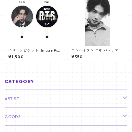
イメージピケット (Image Pic
エンハイフン 二キ パノラマポ
ket) うちわ - ジン (JIN-18)
スター (ENHYPEN NIKI Poste
¥1,500
¥350
r) 700*330mm 【Niki_01】
CATEGORY
ARTIST
俳優
GOODS