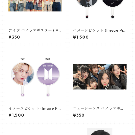
アイヴ パノラマポスター (IVE
イメージピケット (Image Pic
Poster) 700*330mm 【IVE-
ket) うちわ - ヴィ (V_22)
¥350
¥1,500
02】
イメージピケット (Image Pic
ニュージーンス パノラマポス
ket) うちわ - ジョングク (JU
ター (Newjeans Panorama P
¥1,500
¥350
NGKOOK_07)
oster) 700*330mm 【newj
eans-01】