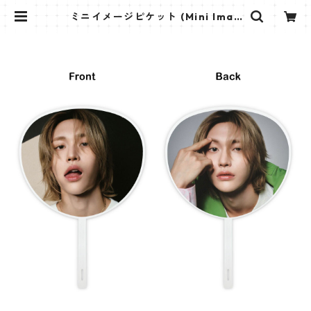
ミニイメージピケット (Mini Imag
e Picket) うちわ - RIIZE ウォンビ
ン (WONBIN 04) | K STAR PLUS