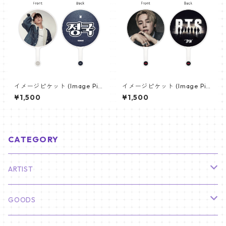
イメージピケット (Image Pic
イメージピケット (Image Pic
ket) うちわ - ジョングク (JU
ket) うちわ - ジミン(JIMIN-1
¥1,500
¥1,500
NGKOOK_20)
6)
CATEGORY
ARTIST
俳優
GOODS