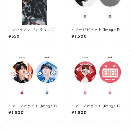
エンハイフン パノラマポスタ
イメージピケット (Image Pic
ー (ENHYPEN Poster) 700*3
ket) うちわ - ジョングク (JU
¥350
¥1,500
30mm 【Enhypen_03】
NGKOOK_08)
イメージピケット (Image Pic
イメージピケット (Image Pic
ket) うちわ - ジン (JIN-13)
ket) うちわ - ヴィ (V_04)
¥1,500
¥1,500