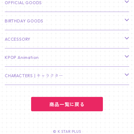
CHA EUN WOO
BTS
カレンダー
OFFICIAL GOODS
HYUNBIN
JIN
壁掛けカレンダー
SEVENTEEN
フォトカードセット(60枚入り)
LIGHT STICK
BIRTHDAY GOODS
KIM SOO HYUN
J-HOPE
ミニ壁掛けカレンダー
S.COUPS
Light Stick Pouch
Stray Kids
韓国語単語カード
BT21
01/01 WINTER
ACCESSORY
LEE JONG SUK
RM
卓上カレンダー
ジョンハン
バンチャン
TXT
プレミアム写真集
Stray Kids
01/16 SEUNGKWAN
PIERCE
KPOP Animation
LEE JOON GI
SUGA
ミニ卓上カレンダー
ジョシュア
リノ
ヨンジュン
MANIAC ENCORE
ENHYPEN
ステッカー&粘着メモ紙セット
SKZOO
02/01 DOYOUNG
EARRING
KPop Demon Hunters
CHARACTERS | キャラクター
NAM JOO HYUK
JIMIN
ジュン
チャンビン
スビン
PILOT : FOR ★★★★★
HEESEUNG
"SKZ TOY WORLD"
ASTRO
パノラマポスター
NewJeans
02/01 JIHYO
NECKLACE
ハローキティ｜Hello kitty
PARK BO GUM
商品一覧に戻る
V
ホシ
スンミン
ボムギュ
5-STAR Seoul Special
JAY
SKZ'S MAGIC SCHOOL
MJ
NewJeans
キャンバスフレーム
LE SSERAFIM
02/03 REI
BRACELET
マイメロディ My Melody
PARK SEO JUN
JUNGKOOK
ウォヌ
ハン
テヒョン
"SKZ TOY WORLD"
JAKE
JINJIN
ミンジ
A2 Size (42 × 59.4 cm)
FLAME RISES
LE SSERAFIM
人生4カットフォト
IVE
02/05 TAEHYUN
RING
© K STAR PLUS