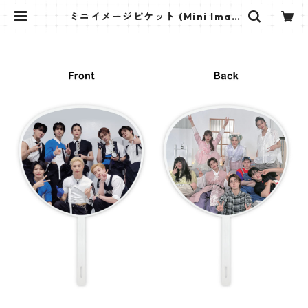
ミニイメージピケット (Mini Imag
e Picket) うちわ - StrayKids ス
キズ (SKZ 04) | K STAR PLUS