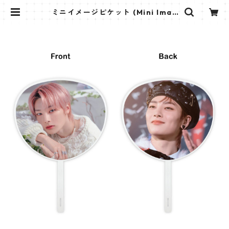
ミニイメージピケット (Mini Imag
e Picket) うちわ - StrayKids ア
イエン (I.N 02) | K STAR PLUS