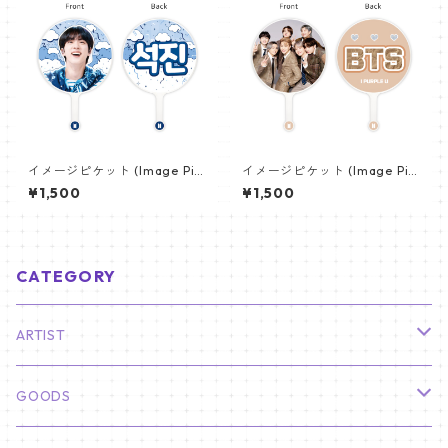
イメージピケット (Image Pic
イメージピケット (Image Pic
ket) うちわ - ジン (JIN-10)
ket) うちわ - 防弾少年団 (BTS
¥1,500
¥1,500
_05)
CATEGORY
ARTIST
俳優
GOODS