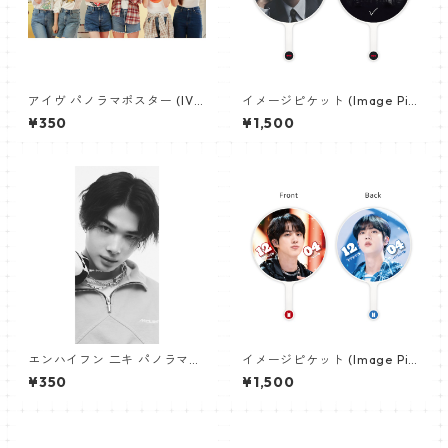
アイヴ パノラマポスター (IVE
イメージピケット (Image Pic
Poster) 700*330mm 【IVE-
ket) うちわ - ヴィ (V_22)
¥350
¥1,500
02】
エンハイフン 二キ パノラマポ
イメージピケット (Image Pic
スター (ENHYPEN NIKI Poste
ket) うちわ - ジン (JIN-13)
¥350
¥1,500
r) 700*330mm 【Niki_01】