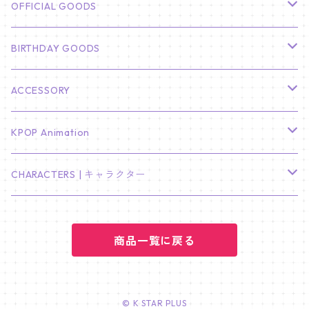
CHA EUN WOO
BTS
カレンダー
OFFICIAL GOODS
HYUNBIN
JIN
壁掛けカレンダー
SEVENTEEN
フォトカードセット(60枚入り)
LIGHT STICK
BIRTHDAY GOODS
KIM SOO HYUN
J-HOPE
ミニ壁掛けカレンダー
S.COUPS
Light Stick Pouch
Stray Kids
韓国語単語カード
BT21
01/01 WINTER
ACCESSORY
LEE JONG SUK
RM
卓上カレンダー
ジョンハン
バンチャン
TXT
プレミアム写真集
Stray Kids
01/16 SEUNGKWAN
PIERCE
KPOP Animation
LEE JOON GI
SUGA
ミニ卓上カレンダー
ジョシュア
リノ
ヨンジュン
MANIAC ENCORE
ENHYPEN
ステッカー&粘着メモ紙セット
SKZOO
02/01 DOYOUNG
EARRING
KPop Demon Hunters
CHARACTERS | キャラクター
NAM JOO HYUK
JIMIN
ジュン
チャンビン
スビン
PILOT : FOR ★★★★★
HEESEUNG
"SKZ TOY WORLD"
ASTRO
パノラマポスター
NewJeans
02/01 JIHYO
NECKLACE
ハローキティ｜Hello kitty
PARK BO GUM
商品一覧に戻る
V
ホシ
スンミン
ボムギュ
5-STAR Seoul Special
JAY
SKZ'S MAGIC SCHOOL
MJ
NewJeans
キャンバスフレーム
LE SSERAFIM
02/03 REI
BRACELET
マイメロディ My Melody
PARK SEO JUN
JUNGKOOK
ウォヌ
ハン
テヒョン
"SKZ TOY WORLD"
JAKE
JINJIN
ミンジ
A2 Size (42 × 59.4 cm)
FLAME RISES
LE SSERAFIM
人生4カットフォト
IVE
02/05 TAEHYUN
RING
© K STAR PLUS