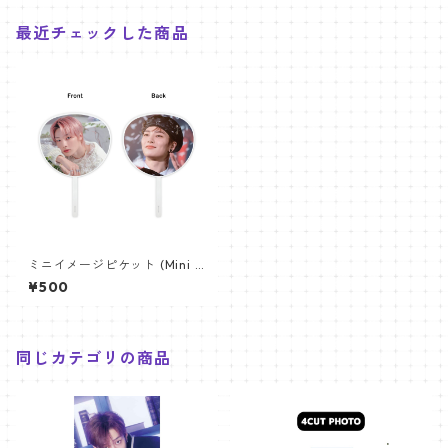
最近チェックした商品
ミニイメージピケット (Mini I
mage Picket) うちわ - Stray
¥500
Kids アイエン (I.N 02)
同じカテゴリの商品