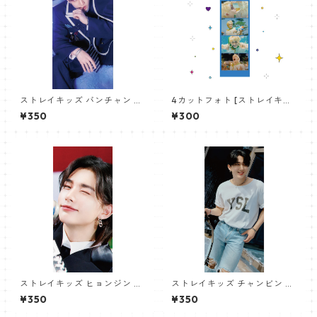
ストレイキッズ バンチャン パ
4カットフォト [ストレイキッ
ノラマポスター (Stray Kids B
ズ フィリックス-06] 4CUT
¥350
¥300
angchan Poster) 700*330
PHOTO STRAYKIDS FEILX 06
mm 【bangchan-10】
ストレイキッズ ヒョンジン パ
ストレイキッズ チャンビン パ
ノラマポスター (Stray Kids H
ノラマポスター (Stray Kids C
¥350
¥350
yunjin Poster) 700*330mm
hangbin Poster) 700*330m
【hyunjin-04】
m 【changbin-01】