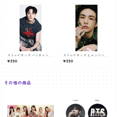
ストレイキッズ バンチャン パ
ストレイキッズ ヒョンジン パ
ノラマポスター (Stray Kids B
ノラマポスター (Stray Kids H
¥350
¥350
angchan Poster) 700*330
yunjin Poster) 700*330mm
mm 【bangchan-05】
【hyunjin-06】
その他の商品