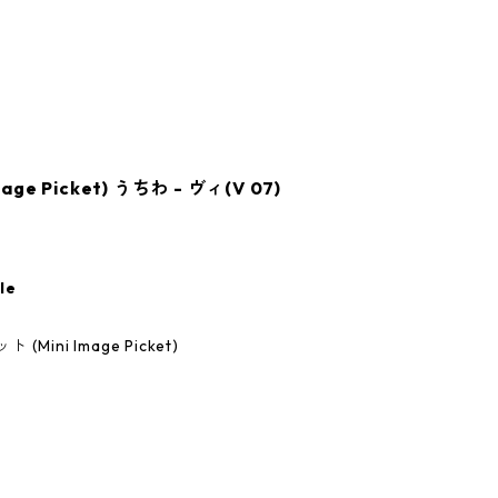
e Picket) うちわ - ヴィ(V 07)
le
ini Image Picket)