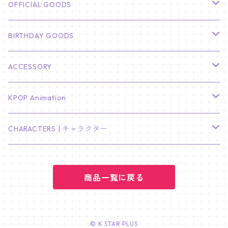
CHA EUN WOO
BTS
カレンダー
OFFICIAL GOODS
HYUNBIN
JIN
壁掛けカレンダー
SEVENTEEN
フォトカードセット(60枚入り)
LIGHT STICK
BIRTHDAY GOODS
KIM SOO HYUN
J-HOPE
ミニ壁掛けカレンダー
S.COUPS
Light Stick Pouch
Stray Kids
韓国語単語カード
BT21
01/01 WINTER
ACCESSORY
LEE JONG SUK
RM
卓上カレンダー
ジョンハン
バンチャン
TXT
プレミアム写真集
Stray Kids
01/16 SEUNGKWAN
PIERCE
KPOP Animation
LEE JOON GI
SUGA
ミニ卓上カレンダー
ジョシュア
リノ
ヨンジュン
MANIAC ENCORE
ENHYPEN
ステッカー&粘着メモ紙セット
SKZOO
02/01 DOYOUNG
EARRING
KPop Demon Hunters
CHARACTERS | キャラクター
NAM JOO HYUK
JIMIN
ジュン
チャンビン
スビン
PILOT : FOR ★★★★★
HEESEUNG
"SKZ TOY WORLD"
ASTRO
パノラマポスター
NewJeans
02/01 JIHYO
NECKLACE
ハローキティ｜Hello kitty
PARK BO GUM
商品一覧に戻る
V
ホシ
スンミン
ボムギュ
5-STAR Seoul Special
JAY
SKZ'S MAGIC SCHOOL
MJ
NewJeans
キャンバスフレーム
LE SSERAFIM
02/03 REI
BRACELET
マイメロディ My Melody
PARK SEO JUN
JUNGKOOK
ウォヌ
ハン
テヒョン
"SKZ TOY WORLD"
JAKE
JINJIN
ミンジ
A2 Size (42 × 59.4 cm)
FLAME RISES
LE SSERAFIM
人生4カットフォト
IVE
02/05 TAEHYUN
RING
© K STAR PLUS