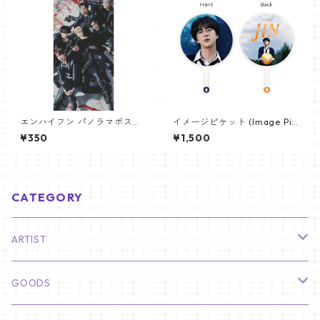
エンハイフン パノラマポスタ
イメージピケット (Image Pic
ー (ENHYPEN Poster) 700*3
ket) うちわ - ジン (JIN-08)
¥350
¥1,500
30mm 【Enhypen_03】
CATEGORY
ARTIST
俳優
GOODS