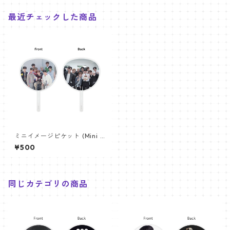
最近チェックした商品
ミニイメージピケット (Mini I
mage Picket) うちわ - ZERO
¥500
BASEONE ゼべワン (ZB1 01)
同じカテゴリの商品