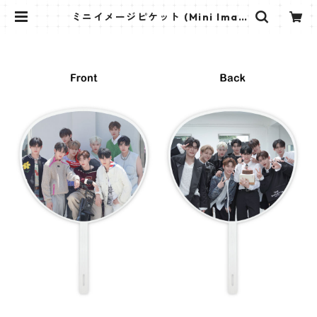
ミニイメージピケット (Mini Imag
e Picket) うちわ - ZEROBASEON
E ゼべワン (ZB1 01) | K STAR PLU
S