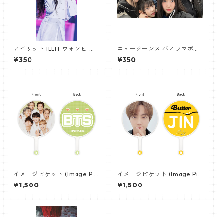
アイリット ILLIT ウォンヒ パ
ニュージーンス パノラマポス
ノラマポスター (WONHEE Po
ター (Newjeans Panorama P
¥350
¥350
ster) 700*330mm 【wonhe
oster) 700*330mm 【newj
e_01】
eans-01】
イメージピケット (Image Pic
イメージピケット (Image Pic
ket) うちわ - 防弾少年団 (BTS
ket) うちわ - ジン (JIN-03)
¥1,500
¥1,500
_04)