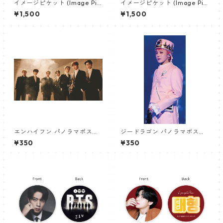
イメージピケット (Image Pic
イメージピケット (Image Pic
ket) うちわ - ジョングク (JU
ket) うちわ - ジン (JIN-08)
¥1,500
¥1,500
NGKOOK_07)
エンハイフン パノラマポスタ
ジードラゴン パノラマポスタ
ー (ENHYPEN Poster) 700*3
ー (GD Poster) 700*330mm
¥350
¥350
30mm 【Enhypen_02】
【GD 10】