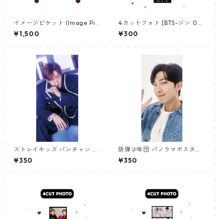
イメージピケット (Image Pic
4カットフォト [BTS-ジン 02]
ket) うちわ - ジョングク (JU
4CUT PHOTO BTS-JIN 02
¥1,500
¥300
NGKOOK_19)
ストレイキッズ バンチャン パ
防弾少年団 パノラマポスター
ノラマポスター (Stray Kids B
(BTS Poster) 700*330mm
¥350
¥350
angchan Poster) 700*330
【アールエム RM-14】
mm 【bangchan-10】