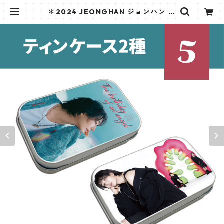
＊2024 JEONGHAN ジョンハン セ
ンイルグッズ＊ ティンケース [K☆P
ARK / K-STAR PLUS 限定] | K ST
AR PLUS