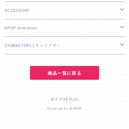
KIM SOO HYUN
J-HOPE
ミニ壁掛けカレンダー
S.COUPS
Light Stick Pouch
Stray Kids
韓国語単語カード
BT21
01/01 WINTER
ACCESSORY
LEE JONG SUK
RM
卓上カレンダー
ジョンハン
バンチャン
TXT
プレミアム写真集
Stray Kids
01/16 SEUNGKWAN
PIERCE
KPOP Animation
LEE JOON GI
SUGA
ミニ卓上カレンダー
ジョシュア
リノ
ヨンジュン
MANIAC ENCORE
ENHYPEN
ステッカー&粘着メモ紙セット
SKZOO
02/01 DOYOUNG
EARRING
KPop Demon Hunters
CHARACTERS | キャラクター
NAM JOO HYUK
JIMIN
ジュン
チャンビン
スビン
PILOT : FOR ★★★★★
HEESEUNG
"SKZ TOY WORLD"
ASTRO
パノラマポスター
NewJeans
02/01 JIHYO
NECKLACE
ハローキティ｜Hello kitty
PARK BO GUM
商品一覧に戻る
V
ホシ
スンミン
ボムギュ
5-STAR Seoul Special
JAY
SKZ'S MAGIC SCHOOL
MJ
NewJeans
キャンバスフレーム
LE SSERAFIM
02/03 REI
BRACELET
マイメロディ My Melody
PARK SEO JUN
JUNGKOOK
ウォヌ
ハン
テヒョン
"SKZ TOY WORLD"
JAKE
JINJIN
ミンジ
A2 Size (42 × 59.4 cm)
FLAME RISES
LE SSERAFIM
人生4カットフォト
IVE
02/05 TAEHYUN
RING
© K STAR PLUS
JI CHANG WOOK
ウジ
Powered by
ヒョンジン
ヒュニンカイ
SKZ'S MAGIC SCHOOL
SUNGHOON
CHA EUN WOO
ハニ
A3 Size (29.7×42 cm)
FEARLESS
SAKURA
aespa
メガネ拭き
SEVENTEEN
02/08 I.N
GONG YOO
ドギョム
フィリックス
dominATE SEOUL
SUNOO
ROCKY