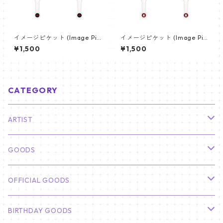
イメージピケット (Image Pic
イメージピケット (Image Pic
ket) うちわ - ジン (JIN-18)
ket) うちわ - ヴィ (V_02)
¥1,500
¥1,500
CATEGORY
ARTIST
俳優
GOODS
CHA EUN WOO
BTS
カレンダー
OFFICIAL GOODS
HYUNBIN
JIN
壁掛けカレンダー
SEVENTEEN
フォトカードセット(60枚入り)
LIGHT STICK
BIRTHDAY GOODS