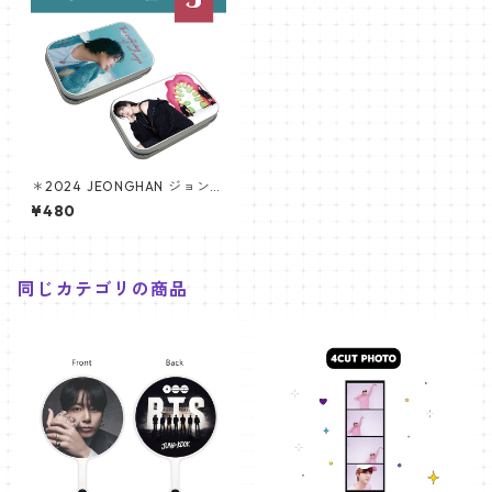
＊2024 JEONGHAN ジョンハ
ン センイルグッズ＊ ティンケ
¥480
ース [K☆PARK / K-STAR PLU
S 限定]
同じカテゴリの商品