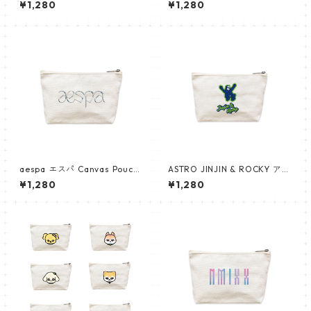
¥1,280
¥1,280
twice_02
twice_01
aespa エスパ Canvas Pouch
ASTRO JINJIN & ROCKY アス
キャンバス ポーチ_cpws_aes
トロ Canvas Pouch キャンバ
¥1,280
¥1,280
pa_01
ス ポーチ_cpws_astro_01