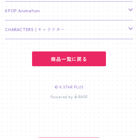
LEE JONG SUK
RM
卓上カレンダー
ジョンハン
バンチャン
TXT
プレミアム写真集
Stray Kids
01/16 SEUNGKWAN
PIERCE
KPOP Animation
LEE JOON GI
SUGA
ミニ卓上カレンダー
ジョシュア
リノ
ヨンジュン
MANIAC ENCORE
ENHYPEN
ステッカー&粘着メモ紙セット
SKZOO
02/01 DOYOUNG
EARRING
KPop Demon Hunters
CHARACTERS | キャラクター
NAM JOO HYUK
JIMIN
ジュン
チャンビン
スビン
PILOT : FOR ★★★★★
HEESEUNG
"SKZ TOY WORLD"
ASTRO
パノラマポスター
NewJeans
02/01 JIHYO
NECKLACE
ハローキティ｜Hello kitty
PARK BO GUM
商品一覧に戻る
V
ホシ
スンミン
ボムギュ
5-STAR Seoul Special
JAY
SKZ'S MAGIC SCHOOL
MJ
NewJeans
キャンバスフレーム
LE SSERAFIM
02/03 REI
BRACELET
マイメロディ My Melody
PARK SEO JUN
JUNGKOOK
ウォヌ
ハン
テヒョン
"SKZ TOY WORLD"
JAKE
JINJIN
ミンジ
A2 Size (42 × 59.4 cm)
FLAME RISES
LE SSERAFIM
人生4カットフォト
IVE
02/05 TAEHYUN
RING
© K STAR PLUS
JI CHANG WOOK
ウジ
Powered by
ヒョンジン
ヒュニンカイ
SKZ'S MAGIC SCHOOL
SUNGHOON
CHA EUN WOO
ハニ
A3 Size (29.7×42 cm)
FEARLESS
SAKURA
aespa
メガネ拭き
SEVENTEEN
02/08 I.N
GONG YOO
ドギョム
フィリックス
dominATE SEOUL
SUNOO
ROCKY
ダニエル
A4 Size (21 ×29.7 cm)
FEARNADA 2023 S/S
YUNJIN
KARINA
IN THE SOOP 2
IVE
ホログラムシール
TXT
02/09 JUNGWON
PARK HYUNG SIK
ディエイト
アイエン
SKZ 5'CLOCK
JUNGWON
MOONBIN
ヘリン
A5 Size (14.8 x 21 cm)
FEARNADA 2024 S/S