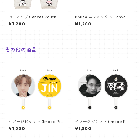
IVE アイヴ Canvas Pouch キ
NMIXX エンミックス Canvas
ャンバス ポーチ_cpws_ive_0
Pouch キャンバス ポーチ_cp
¥1,280
¥1,280
2
ws_nmixx_01
その他の商品
イメージピケット (Image Pic
イメージピケット (Image Pic
ket) うちわ - ジン (JIN-03)
ket) うちわ - ジョングク (JU
¥1,500
¥1,500
NGKOOK_22)