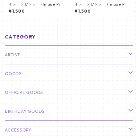
イメージピケット (Image Pic
イメージピケット (Image Pic
ket) うちわ - ヴィ (V_02)
ket) うちわ - ジミン(JIMIN-0
¥1,500
¥1,500
1)
CATEGORY
ARTIST
俳優
GOODS
CHA EUN WOO
BTS
カレンダー
OFFICIAL GOODS
HYUNBIN
JIN
壁掛けカレンダー
SEVENTEEN
フォトカードセット(60枚入り)
LIGHT STICK
BIRTHDAY GOODS
KIM SOO HYUN
J-HOPE
ミニ壁掛けカレンダー
S.COUPS
Light Stick Pouch
Stray Kids
韓国語単語カード
BT21
01/01 WINTER
ACCESSORY