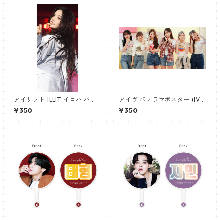
アイリット ILLIT イロハ パノ
アイヴ パノラマポスター (IVE
ラマポスター (IROHA Poster)
Poster) 700*330mm 【IVE-
¥350
¥350
700*330mm 【iroha_01】
02】