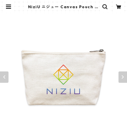
NiziU ニジュー Canvas Pouch キ
ャンバス ポーチ_cpws_niziu_01 |
K STAR PLUS