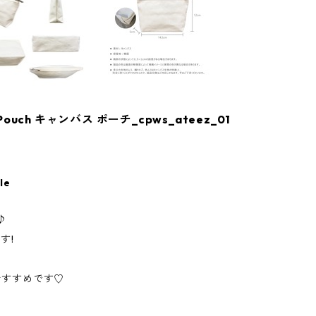
Pouch キャンバス ポーチ_cpws_ateez_01
le
♪
す!
おすすめです♡