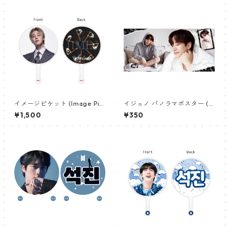
イメージピケット (Image Pic
イジュノ パノラマポスター (L
ket) うちわ - ジミン(JIMIN-1
eeJunho Poster) 700*330
¥1,500
¥350
5)
mm 【leejunho-01】