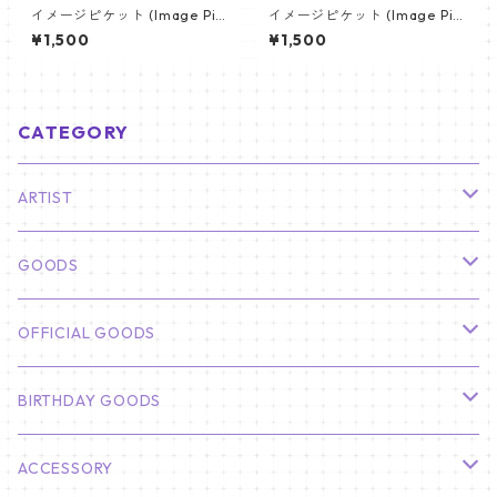
イメージピケット (Image Pic
イメージピケット (Image Pic
ket) うちわ - ジン (JIN-16)
ket) うちわ - ジン (JIN-10)
¥1,500
¥1,500
CATEGORY
ARTIST
俳優
GOODS
CHA EUN WOO
BTS
カレンダー
OFFICIAL GOODS
HYUNBIN
JIN
壁掛けカレンダー
SEVENTEEN
フォトカードセット(60枚入り)
LIGHT STICK
BIRTHDAY GOODS
KIM SOO HYUN
J-HOPE
ミニ壁掛けカレンダー
S.COUPS
Light Stick Pouch
Stray Kids
韓国語単語カード
BT21
01/01 WINTER
ACCESSORY