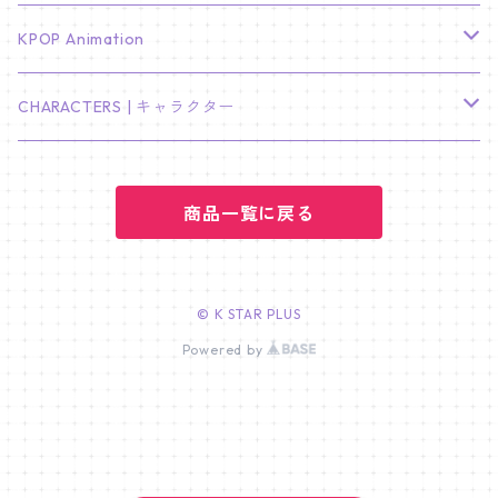
LEE JONG SUK
RM
卓上カレンダー
ジョンハン
バンチャン
TXT
プレミアム写真集
Stray Kids
01/16 SEUNGKWAN
PIERCE
KPOP Animation
LEE JOON GI
SUGA
ミニ卓上カレンダー
ジョシュア
リノ
ヨンジュン
MANIAC ENCORE
ENHYPEN
ステッカー&粘着メモ紙セット
SKZOO
02/01 DOYOUNG
EARRING
KPop Demon Hunters
CHARACTERS | キャラクター
NAM JOO HYUK
JIMIN
ジュン
チャンビン
スビン
PILOT : FOR ★★★★★
HEESEUNG
"SKZ TOY WORLD"
ASTRO
パノラマポスター
NewJeans
02/01 JIHYO
NECKLACE
ハローキティ｜Hello kitty
PARK BO GUM
商品一覧に戻る
V
ホシ
スンミン
ボムギュ
5-STAR Seoul Special
JAY
SKZ'S MAGIC SCHOOL
MJ
NewJeans
キャンバスフレーム
LE SSERAFIM
02/03 REI
BRACELET
マイメロディ My Melody
PARK SEO JUN
JUNGKOOK
ウォヌ
ハン
テヒョン
"SKZ TOY WORLD"
JAKE
JINJIN
ミンジ
A2 Size (42 × 59.4 cm)
FLAME RISES
LE SSERAFIM
人生4カットフォト
IVE
02/05 TAEHYUN
RING
© K STAR PLUS
JI CHANG WOOK
ウジ
Powered by
ヒョンジン
ヒュニンカイ
SKZ'S MAGIC SCHOOL
SUNGHOON
CHA EUN WOO
ハニ
A3 Size (29.7×42 cm)
FEARLESS
SAKURA
aespa
メガネ拭き
SEVENTEEN
02/08 I.N
GONG YOO
ドギョム
フィリックス
dominATE SEOUL
SUNOO
ROCKY
ダニエル
A4 Size (21 ×29.7 cm)
FEARNADA 2023 S/S
YUNJIN
KARINA
IN THE SOOP 2
IVE
ホログラムシール
TXT
02/09 JUNGWON
PARK HYUNG SIK
ディエイト
アイエン
SKZ 5'CLOCK
JUNGWON
MOONBIN
ヘリン
A5 Size (14.8 x 21 cm)
FEARNADA 2024 S/S