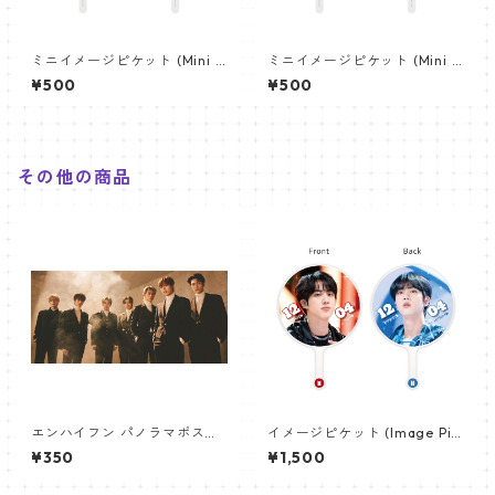
ミニイメージピケット (Mini I
ミニイメージピケット (Mini I
mage Picket) うちわ - ガウ
mage Picket) うちわ - アイ
¥500
¥500
ル(GAEUL-02)
ヴ(IVE-02)
その他の商品
エンハイフン パノラマポスタ
イメージピケット (Image Pic
ー (ENHYPEN Poster) 700*3
ket) うちわ - ジン (JIN-13)
¥350
¥1,500
30mm 【Enhypen_02】