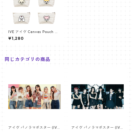
IVE アイヴ Canvas Pouch キ
ャンバス ポーチ_cpws_ive_0
¥1,280
2
同じカテゴリの商品
アイヴ パノラマポスター (IVE
アイヴ パノラマポスター (IVE
Poster) 700*330mm 【IVE-
Poster) 700*330mm 【IVE-