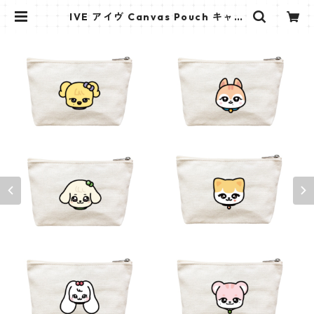
IVE アイヴ Canvas Pouch キャン
バス ポーチ_cpws_ive_02 | K ST
AR PLUS