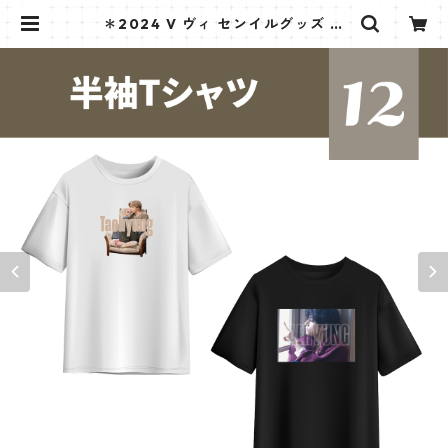
＊2024 V ヴィ センイルグッズ ＊
半袖Tシャツ [K☆PARK / K-STAR
PLUS 限定] | K STAR PLUS