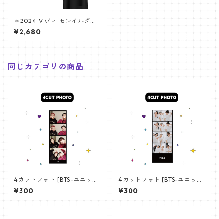
＊2024 V ヴィ センイルグッ
ズ ＊ 半袖Tシャツ [K☆PARK /
¥2,680
K-STAR PLUS 限定]
同じカテゴリの商品
4カットフォト [BTS-ユニット
4カットフォト [BTS-ユニット
01] 4CUT PHOTO BTS- UNI
03] 4CUT PHOTO BTS- UNI
¥300
¥300
T 01
T 03