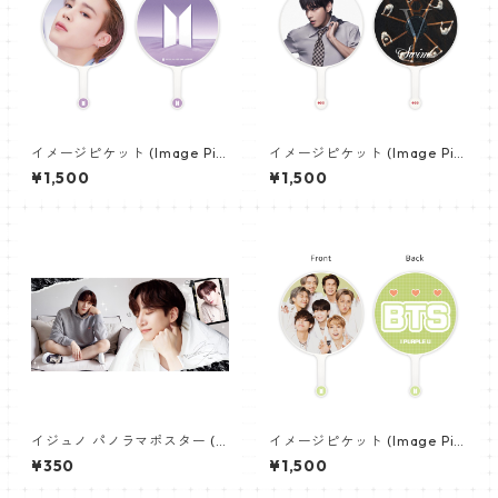
イメージピケット (Image Pic
イメージピケット (Image Pic
ket) うちわ - ジミン(JIMIN-0
ket) うちわ - ヴィ (V_21)
¥1,500
¥1,500
6)
イジュノ パノラマポスター (L
イメージピケット (Image Pic
eeJunho Poster) 700*330
ket) うちわ - 防弾少年団 (BTS
¥350
¥1,500
mm 【leejunho-01】
_04)