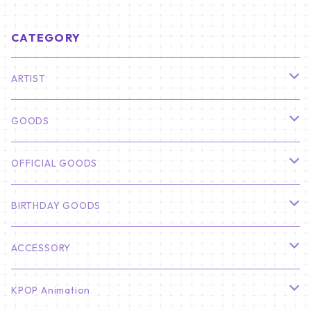
CATEGORY
ARTIST
俳優
GOODS
CHA EUN WOO
BTS
カレンダー
OFFICIAL GOODS
HYUNBIN
JIN
壁掛けカレンダー
SEVENTEEN
フォトカードセット(60枚入り)
LIGHT STICK
BIRTHDAY GOODS
KIM SOO HYUN
J-HOPE
ミニ壁掛けカレンダー
S.COUPS
Light Stick Pouch
Stray Kids
韓国語単語カード
BT21
01/01 WINTER
ACCESSORY
LEE JONG SUK
RM
卓上カレンダー
ジョンハン
バンチャン
TXT
プレミアム写真集
Stray Kids
01/16 SEUNGKWAN
PIERCE
KPOP Animation