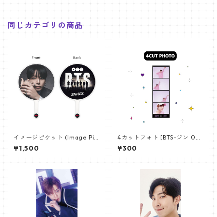
PLUS 限定]
同じカテゴリの商品
イメージピケット (Image Pic
4カットフォト [BTS-ジン 02]
ket) うちわ - ジョングク (JU
4CUT PHOTO BTS-JIN 02
¥1,500
¥300
NGKOOK_19)