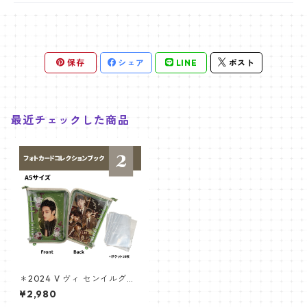
保存
シェア
LINE
ポスト
最近チェックした商品
＊2024 V ヴィ センイルグッ
ズ ＊フォトカードコレクショ
¥2,980
ンブック [K☆PARK / K-STAR