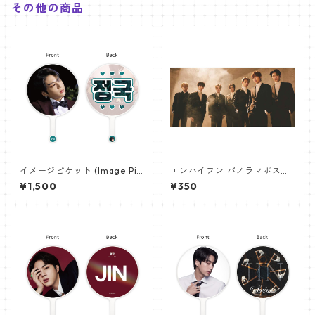
その他の商品
イメージピケット (Image Pic
エンハイフン パノラマポスタ
ket) うちわ - ジョングク (JU
ー (ENHYPEN Poster) 700*3
¥1,500
¥350
NGKOOK_01)
30mm 【Enhypen_02】