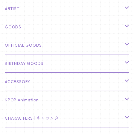
ARTIST
俳優
GOODS
CHA EUN WOO
BTS
カレンダー
OFFICIAL GOODS
HYUNBIN
JIN
壁掛けカレンダー
SEVENTEEN
フォトカードセット(60枚入り)
LIGHT STICK
BIRTHDAY GOODS
KIM SOO HYUN
J-HOPE
ミニ壁掛けカレンダー
S.COUPS
Light Stick Pouch
Stray Kids
韓国語単語カード
BT21
01/01 WINTER
ACCESSORY
LEE JONG SUK
RM
卓上カレンダー
ジョンハン
バンチャン
TXT
プレミアム写真集
Stray Kids
01/16 SEUNGKWAN
PIERCE
KPOP Animation
LEE JOON GI
SUGA
ミニ卓上カレンダー
ジョシュア
リノ
ヨンジュン
MANIAC ENCORE
ENHYPEN
ステッカー&粘着メモ紙セット
SKZOO
02/01 DOYOUNG
EARRING
KPop Demon Hunters
CHARACTERS | キャラクター
NAM JOO HYUK
JIMIN
ジュン
チャンビン
スビン
PILOT : FOR ★★★★★