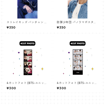
ストレイキッズ バンチャン パ
防弾少年団 パノラマポスター
ノラマポスター (Stray Kids B
(BTS Poster) 700*330mm
¥350
¥350
angchan Poster) 700*330
【アールエム RM-14】
mm 【bangchan-10】
4カットフォト [BTS-ユニット
4カットフォト [BTS-ユニット
01] 4CUT PHOTO BTS- UNI
03] 4CUT PHOTO BTS- UNI
¥300
¥300
T 01
T 03