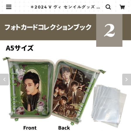
＊2024 V ヴィ センイルグッズ ＊
フォトカードコレクションブック [K
☆PARK / K-STAR PLUS 限定] | K
STAR PLUS